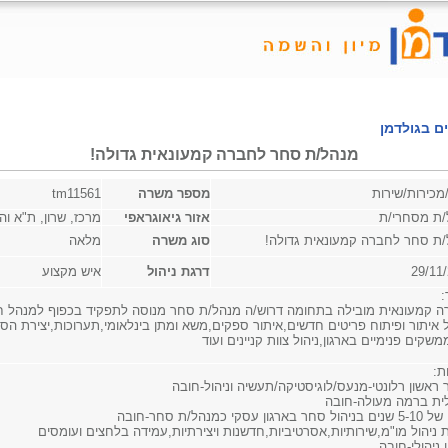
ם בגולדמן
מנהל/ת סחר לחברה קמעונאית גדולה!
/מכירות/שירות
מספר משרה
tm11561
/ת מסחרי/ת
אזור גיאוגראפי
מרכז, שרון, ת"א ו
ת סחר לחברה קמעונאית גדולה!
סוג משרה
מלאה
29/11
דרגת ניהול
איש מקצוע
:
 קמעונאית מובילה בתחומה דרוש/ה מנהל/ת סחר מנוסה לתפקיד בכפוף למנהל ח
 איתור ופיתוח פריטים חדשים,איתור ספקים,משא ומתן בינלאומי,תערוכות,יצירת הס
משקים פנימיים בארגון,ניהול צוות קניינים ועוד
ת:
 ראשון רלונטי-מנעס/לוגיסטיקה/תעשיה וניהול-חובה
ית ברמה מעולה-חובה
בארגון עסקי כמנהל/ת סחר-חובה
ת ניהול מו"מ,שירותיות,אסרטיביות,חדשנות ויצירתיות,עמידה בלחצים ועומסים
ן ניהולי-חובה