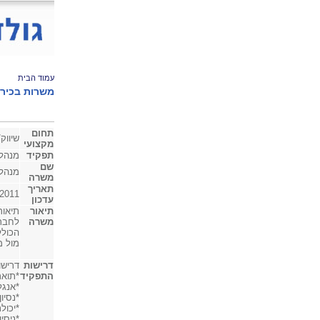
עמוד הבית
משרות בכירי
תחום
שיווק
מקצועי
תפקיד
מנהל
שם
מנהל/
משרה
תאריך
/2011
עדכון
תיאור
תיאור
משרה
לחברה
הכולל
מול מ
דרישות
דרישו
התפקיד
*תואר
*אנגל
*נסיון של 5-10 שנים בניהול סחר 
*יכול
*ניסיו