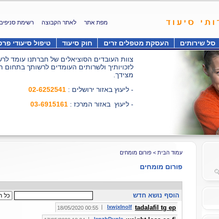
מפת אתר
לאתר הקבוצה
רשימת סניפים
סל שירותים
העסקת מטפלים זרים
חוק סיעוד
טיפול סיעודי פרט
צוות העובדים הסוציאלים של חברתנו עומד לרשו
לזכויותיך ולשרותים העומדים לרשותך בתחום ה
מצידך.
02-6252541
- ליעוץ באזור ירושלים :
03-6915161
- ליעוץ באזור המרכז :
פורום מומחים
>
עמוד הבית
פורום מומחים
הוסף נושא חדש
|
lxwjxInolf
tadalafil tg ep
00:55 18/05/2020