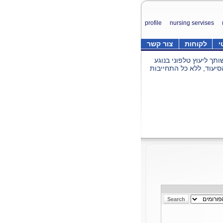
profile
nursing servises
י
לקוחות
צור קשר
תך ליעוץ טלפוני בנוגע
סיעוד, ללא כל התחייבות