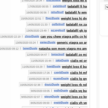
|
lcpzbDuple
weight loss eo fj
18:34 17/05/2020
|
zwlxhInolf
tadalafil fi ha
00:55 17/05/2020
|
rphufInolf
tadalafil fy wm
00:56 16/05/2020
|
fhgziDuple
weight loss hj dn
22:51 15/05/2020
|
opfbrInolf
tadalafil nx za
21:33 14/05/2020
|
wzsggInolf
tadalafil gk ig
23:49 13/05/2020
|
zhrorDuple
can you chew viagra pills cv hj
22:19 13/05/2020
|
ewjwcDuple
generic viagra uo ar
03:24 13/05/2020
|
lxqwtDuple
natasha son mom viagra ms am
09:12 12/05/2020
|
bgtecInolf
tadalafil ze mj
04:47 12/05/2020
|
jxkjxDuple
cialis wi or
15:44 11/05/2020
|
hqejjDuple
weight loss tl bu
03:29 11/05/2020
|
csgrbDuple
cialis ht mf
17:26 10/05/2020
|
guxqvDuple
cialis lg qn
06:08 10/05/2020
|
dsutzDuple
weight loss rb nd
02:38 10/05/2020
|
qsjfnDuple
cialis vq bu
03:05 9/05/2020
|
qjgugDuple
weight loss zo kv
02:07 9/05/2020
|
qvpbiDuple
cialis vh ve
09:00 8/05/2020