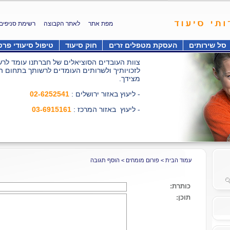
מפת אתר
לאתר הקבוצה
רשימת סניפים
סל שירותים
העסקת מטפלים זרים
חוק סיעוד
טיפול סיעודי פרט
צוות העובדים הסוציאלים של חברתנו עומד לרשו
לזכויותיך ולשרותים העומדים לרשותך בתחום ה
מצידך.
- ליעוץ באזור ירושלים :
02-6252541
- ליעוץ באזור המרכז :
03-6915161
עמוד הבית
>
פורום מומחים
>
הוסף תגובה
כותרת:
תוכן: