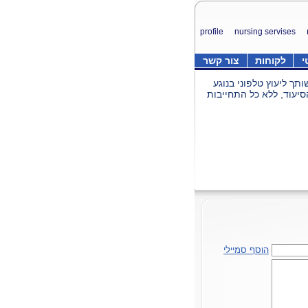
profile
nursing servises
י
לקוחות
צור קשר
תך ליעוץ טלפוני בנוגע
סיעוד, ללא כל התחייבות
הוסף סמיילי