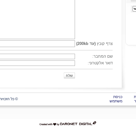
צרף קובץ
(עד 200kb)
שם המחבר:
דואר אלקטרוני:
כניסת
© כל הזכויות
משתמש
דרונט
דיגיטל
-