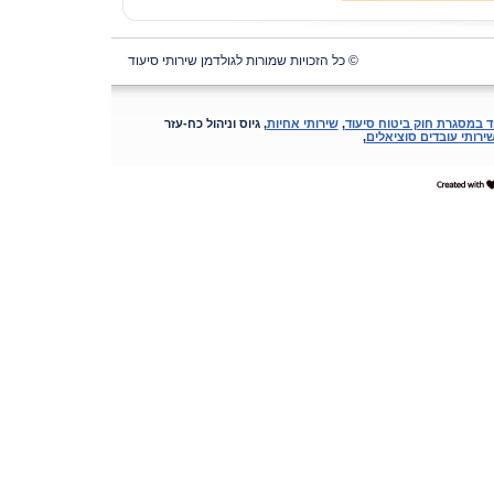
© כל הזכויות שמורות לגולדמן שירותי סיעוד
ד במסגרת חוק ביטוח סיעוד
,
שירותי אחיות
, גיוס וניהול כח-עזר
ירותי עובדים סוציאלים
,
דרונט
דיגיטל
-
בניית
אתרים,
בניית
אתרי
וורדפרס,
בניית
אתרי
סחר,
חנות
ינטרנטית,
פיתוח
אתרים