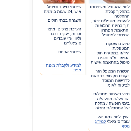
ליווי המטופל ומשפחתו
שירותי סיעוד וטיפול
בתהליך קבלת
אישי,24 שעות ביממה
ההחלטה
השגחה בבתי חולים
להעסיק מטפל/ת זר/ה,
תוך בחינת החלופות
הערכת צרכים, מיצוי
והתאמת הפתרון
זכויות, יעוץ הדרכה
המיטבי למטופל.
וליווי ע"י עובדים
סוציאליים
סיוע בהעסקת
המטפל/ת
שירותי אחיות
הזר/ה במסגרת חוק
הסיעוד ע"פ תכנית
טיפול בהתאמה אישית
למידע ולקבלת מענה
מיידי
הכשרת המטפל הזר
בקורס מקצועי בהתאם
לדרישות המוסד
לביטוח לאומי
סיוע באיתור מטפל/ת
ישראלי/ת מחליפ/ה
בימי חופשה / מחלה
של המטפל/ת הזר/ה
יעוץ וליווי צמוד של
עובד סוציאלי
למידע
נוסף