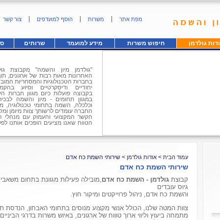
מפת אתר
משרות
הוסף למועדפים
צור קשר
דות גולדמן
חיפוש משרות
מידע למועמד
שרותים
סו
האחרונות מאות רבות של ארגונים, תוך 
בחברות הטכנולוגיות והמסחריות המוביל
יחודיים ודיסקרטיים וסיוע בהק
בקבוצה פועלות כיום מגוון חברות ה
במגוון תחומים - מיון והשמה לבכיר
וכלכלה, השמה בתחומי טכנולוגיה, מ
החברה עומדים לרשותך צוות מיומן ומק
הקשר המקצועי והעמוק עם מנהלי הארג
הטווח שאנו מציעים הופכים אותנו לפל
משרות ומסייעים לך במימוש הפוטנציא
עוד על גולדמן
>
>
שירותי השמת כח אדם
עמוד הבית
אודות גולדמן
שירותי השמת כח אדם
קבוצת
גולדמן - השמת כח אדם
,מובילה פעילות מגוונת בתחום משאבי
גיוס עובדים
והשמת כח אדם, ניהול פרוייקטים ומיקור חוץ.
צוות המטה שלנו, הכולל אנשי מקצוע מנוסים בתחומי האבחון, הנדסת תעשי
מתמחה ביעוץ וליווי ארוך טוווח של ארגונים, באיוש משרות בדרגי הביניים