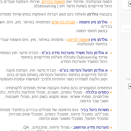
המטה וטכנולוגיה, שירותי יעוץ
והשמת בכירים
, שירותי העסקת עובדים בשי
ניהול פרוייקטים בשיטת מיקור חוץ ( Outsourcing) .
בקבוצת
גולדמן
פועלות כיום מגוון חברות העוסקות במתן שרותי מומחי
»
גולדמן מיון והשמה -
חברת כח אדם
המתמחה באיתור, מיון, גיוס, ה
בכירים
במגוון תחומי המטה
.
»
גולדמן מיון ו
השמה להייטק
-
מתמחה באיתור, מיון, גיוס והשמת עובדי
בתחומי הטכנולוגיה.
»
א.גולדמן
נהול משרד ומערכות מידע בע"מ -
חברת מיקור חוץ המספ
שרותי Outsourcing ומנהלת פעילות ופרוייקטים בתחומי
ניהול המשרד ומערכות המידע.
»
א.גולדמן תפעול והנדסה בע"מ -
חברת מיקור חוץ, הנותנת מענה
לניהול פרוייקטים בתחומי התפעול וההנדסה,באותם מקרים בהם
זקוק הלקוח לשמירת כושר התחרות ולפיכך לגמישות עסקית-תעסוקתי
התחומים המקצועיים בהם נותנת הקבוצה שרותי מומחים ללקוחותיה :
»
כספים וכלכלה
- מנהלי כספים, חשבים, מנהלי מחלקות כלכליות, כלכל
אנליסטים, מומחי אשראי, אנשי מקצוע בשוק ההון, מנהלי חשבונות ,
חשבי שכר וכדומה.
»
משרות ניהול בכיר
- גיוס והתאמה של מנהלים ובכירים בתפקידי מפתח
מנכ"לים, סמנכלי פיתוח, סמנכלי כספים, סמנכלי שיווק ומכירות,
סמנכלי תפעול, סמנכלי משאבי אנוש וכדומה.
»
מערכות מידע ומיחשוב -
מנהלי פיתוח, מתכנתים, QA,