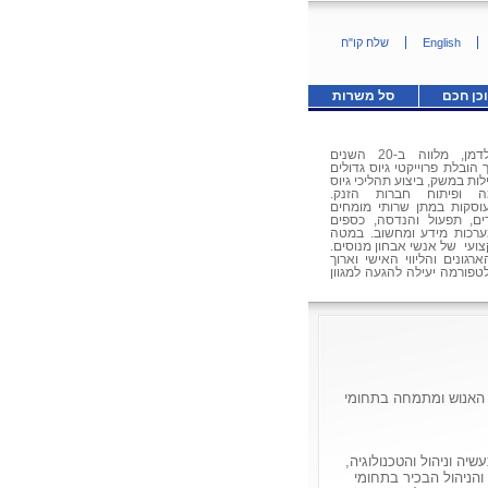
English
שלח קו"ח
כן חכם
סל משרות
"גולדמן מיון והשמה" מקבוצת גולדמן, מלווה ב-20 השנים
הובלת פרוייקטי גיוס גדולים
ות במשק, ביצוע תהליכי גיוס
מה ופיתוח חברות הזנק.
עוסקות במתן שרותי מומחים
ים, תפעול והנדסה, כספים
ערכות מידע ומחשוב. במטה
צועי של אנשי אבחון מנוסים.
ונים והליווי האישי וארוך
טפורמה יעילה להגעה למגוון
ל ובפיתוח הקריירה שלך .
»
 האנוש ומתמחה בתחומי
ה וניהול והטכנולוגיה,
 והניהול הבכיר בתחומי